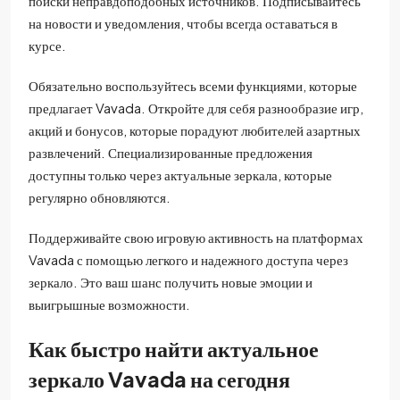
поиски неправдоподобных источников. Подписывайтесь
на новости и уведомления, чтобы всегда оставаться в
курсе.
Обязательно воспользуйтесь всеми функциями, которые
предлагает Vavada. Откройте для себя разнообразие игр,
акций и бонусов, которые порадуют любителей азартных
развлечений. Специализированные предложения
доступны только через актуальные зеркала, которые
регулярно обновляются.
Поддерживайте свою игровую активность на платформах
Vavada с помощью легкого и надежного доступа через
зеркало. Это ваш шанс получить новые эмоции и
выигрышные возможности.
Как быстро найти актуальное
зеркало Vavada на сегодня