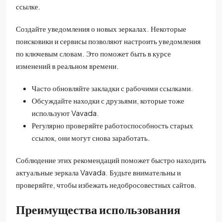
ссылке.
Создайте уведомления о новых зеркалах. Некоторые
поисковики и сервисы позволяют настроить уведомления
по ключевым словам. Это поможет быть в курсе
изменений в реальном времени.
Часто обновляйте закладки с рабочими ссылками.
Обсуждайте находки с друзьями, которые тоже
используют Vavada.
Регулярно проверяйте работоспособность старых
ссылок, они могут снова заработать.
Соблюдение этих рекомендаций поможет быстро находить
актуальные зеркала Vavada. Будьте внимательны и
проверяйте, чтобы избежать недобросовестных сайтов.
Преимущества использования