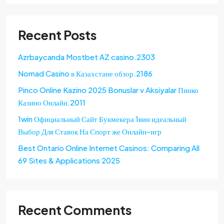
Recent Posts
Azrbaycanda Mostbet AZ casino.2303
Nomad Casino в Казахстане обзор.2186
Pinco Online Kazino 2025 Bonuslar v Aksiyalar Пинко
Казино Онлайн.2011
1win Официальный Сайт Букмекера 1вин идеальный
Выбор Для Ставок На Спорт же Онлайн-игр
Best Ontario Online Internet Casinos: Comparing All
69 Sites & Applications 2025
Recent Comments