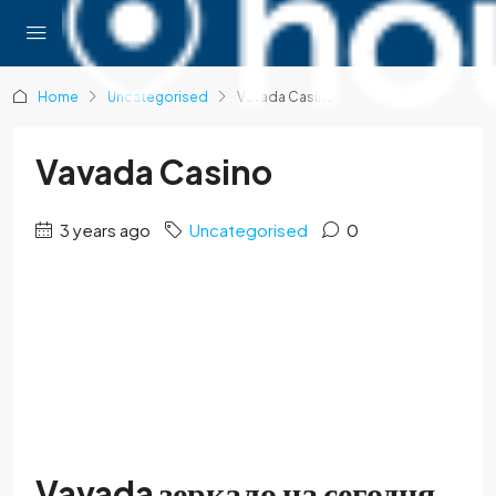
Home
Uncategorised
Vavada Casino
Vavada Casino
3 years ago
Uncategorised
0
Vavada зеркало на сегодня