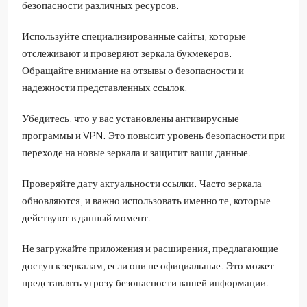
безопасности различных ресурсов.
Используйте специализированные сайты, которые
отслеживают и проверяют зеркала букмекеров.
Обращайте внимание на отзывы о безопасности и
надежности представленных ссылок.
Убедитесь, что у вас установлены антивирусные
программы и VPN. Это повысит уровень безопасности при
переходе на новые зеркала и защитит ваши данные.
Проверяйте дату актуальности ссылки. Часто зеркала
обновляются, и важно использовать именно те, которые
действуют в данный момент.
Не загружайте приложения и расширения, предлагающие
доступ к зеркалам, если они не официальные. Это может
представлять угрозу безопасности вашей информации.