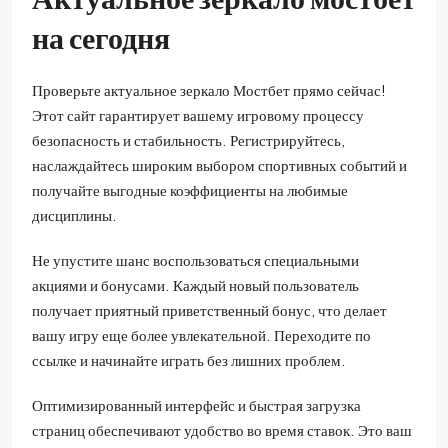
на сегодня
Проверьте актуальное зеркало Мостбет прямо сейчас!
Этот сайт гарантирует вашему игровому процессу
безопасность и стабильность. Регистрируйтесь,
наслаждайтесь широким выбором спортивных событий и
получайте выгодные коэффициенты на любимые
дисциплины.
Не упустите шанс воспользоваться специальными
акциями и бонусами. Каждый новый пользователь
получает приятный приветственный бонус, что делает
вашу игру еще более увлекательной. Переходите по
ссылке и начинайте играть без лишних проблем.
Оптимизированный интерфейс и быстрая загрузка
страниц обеспечивают удобство во время ставок. Это ваш