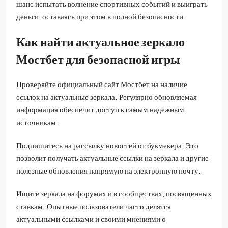
шанс испытать волнение спортивных событий и выиграть
деньги, оставаясь при этом в полной безопасности.
Как найти актуальное зеркало
Мостбет для безопасной игры
Проверяйте официальный сайт Мостбет на наличие
ссылок на актуальные зеркала. Регулярно обновляемая
информация обеспечит доступ к самым надежным
источникам.
Подпишитесь на рассылку новостей от букмекера. Это
позволит получать актуальные ссылки на зеркала и другие
полезные обновления напрямую на электронную почту.
Ищите зеркала на форумах и в сообществах, посвященных
ставкам. Опытные пользователи часто делятся
актуальными ссылками и своими мнениями о