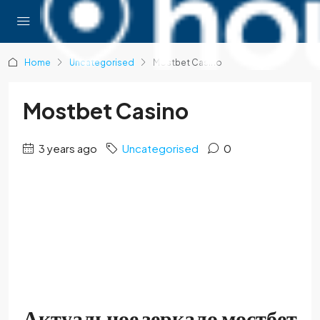
Home
Uncategorised
Mostbet Casino
Mostbet Casino
3 years ago
Uncategorised
0
Актуальное зеркало мостбет