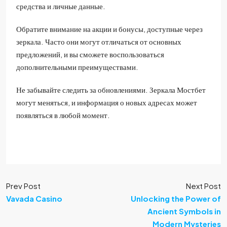
средства и личные данные.
Обратите внимание на акции и бонусы, доступные через
зеркала. Часто они могут отличаться от основных
предложений, и вы сможете воспользоваться
дополнительными преимуществами.
Не забывайте следить за обновлениями. Зеркала Мостбет
могут меняться, и информация о новых адресах может
появляться в любой момент.
Prev Post
Next Post
Vavada Casino
Unlocking the Power of
Ancient Symbols in
Modern Mysteries