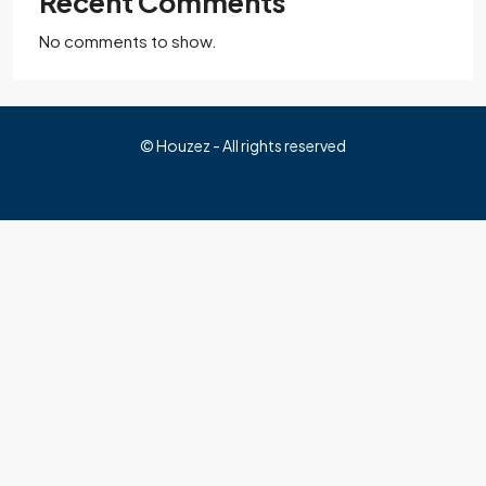
Recent Comments
No comments to show.
© Houzez - All rights reserved