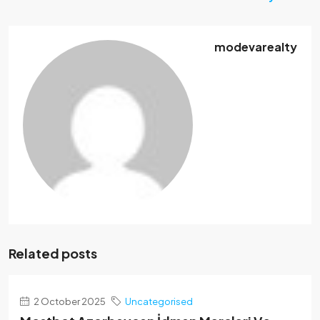
modevarealty
Related posts
2 October 2025
Uncategorised