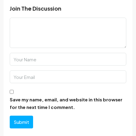
Join The Discussion
Save my name, email, and website in this browser
for the next time I comment.
Submit