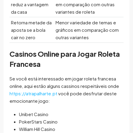
reduz a vantagem
em comparação com outras
da casa
variantes de roleta
Retorna metade da
Menor variedade de temas e
aposta se a bola
gráficos em comparação com
cair no zero
outras variantes
Casinos Online para Jogar Roleta
Francesa
Se você está interessado em jogar roleta francesa
online, aqui estão alguns cassinos respeitáveis onde
https://atrapalharte.pt
você pode desfrutar deste
emocionante jogo:
Unibet Casino
PokerStars Casino
William Hill Casino