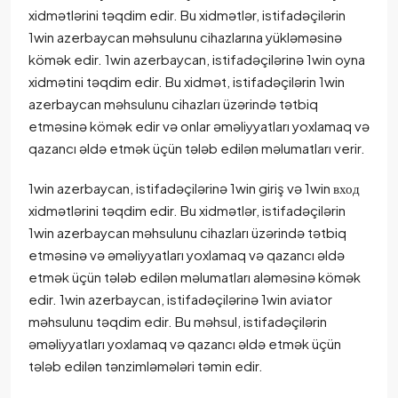
xidmətlərini təqdim edir. Bu xidmətlər, istifadəçilərin
1win azerbaycan məhsulunu cihazlarına yükləməsinə
kömək edir. 1win azerbaycan, istifadəçilərinə 1win oyna
xidmətini təqdim edir. Bu xidmət, istifadəçilərin 1win
azerbaycan məhsulunu cihazları üzərində tətbiq
etməsinə kömək edir və onlar əməliyyatları yoxlamaq və
qazancı əldə etmək üçün tələb edilən məlumatları verir.
1win azerbaycan, istifadəçilərinə 1win giriş və 1win вход
xidmətlərini təqdim edir. Bu xidmətlər, istifadəçilərin
1win azerbaycan məhsulunu cihazları üzərində tətbiq
etməsinə və əməliyyatları yoxlamaq və qazancı əldə
etmək üçün tələb edilən məlumatları aləməsinə kömək
edir. 1win azerbaycan, istifadəçilərinə 1win aviator
məhsulunu təqdim edir. Bu məhsul, istifadəçilərin
əməliyyatları yoxlamaq və qazancı əldə etmək üçün
tələb edilən tənzimləmələri təmin edir.