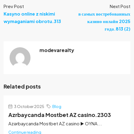
Prev Post
Next Post
Kasyno online z niskimi
в самых востребованных
wymaganiami obrotu.313
казино онлайн 2025
года.813 (2)
modevarealty
Related posts
3 October 2025
Blog
Azrbaycanda Mostbet AZ casino.2303
Azərbaycanda Mostbet AZ casino ▶️ OYNA...
Continue reading