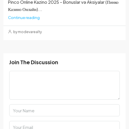
Pinco Online Kazino 2025 – Bonuslar və Aksiyalar (Пинко
Казино Онлайн)...
Continue reading
by modevarealty
Join The Discussion