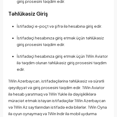
giriş prosesini təqdim edir.
Təhlükəsiz Giriş
İstifadəçi e-poçt və şifrə ilə hesabına giriş edir.
İstifadəçi hesabınıza giriş etmək üçün təhlükəsiz
giriş prosesini təqdim edir.
İstifadəçi hesabınıza giriş etmək üçün 1Win Aviator
ilə təqdim olunan təhlükəsiz giriş prosesini təqdim
edir.
1Win Azerbaycan, istifadəçilərinə təhlükəsiz və sürətli
qeydiyyat və giriş prosesini təqdim edir. 1Win Aviator
ilə hesab yaratmaq və 1Win Yukle ilə dəyişikliklərə
müraciət etmək istəyən istifadəçilər 1Win Azerbaycan
və 1Win Az saytlarından istifadə edə bilərlər. 1Win Oyna
ilə oyun oynaymaq və 1Win Indir ilə mobil uydurma