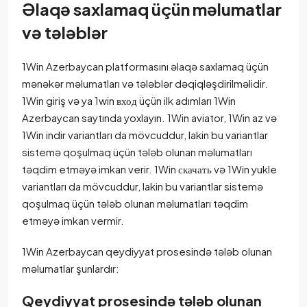
Əlaqə saxlamaq üçün məlumatlar
və tələblər
1Win Azerbaycan platformasını əlaqə saxlamaq üçün
mənəkər məlumatları və tələblər dəqiqləşdirilməlidir.
1Win giriş və ya 1win вход üçün ilk adımları 1Win
Azerbaycan saytında yoxlayın. 1Win aviator, 1Win az və
1Win indir variantları da mövcuddur, lakin bu variantlar
sistemə qoşulmaq üçün tələb olunan məlumatları
təqdim etməyə imkan verir. 1Win скачать və 1Win yukle
variantları da mövcuddur, lakin bu variantlar sistemə
qoşulmaq üçün tələb olunan məlumatları təqdim
etməyə imkan vermir.
1Win Azerbaycan qeydiyyat prosesində tələb olunan
məlumatlar şunlardır:
Qeydiyyat prosesində tələb olunan