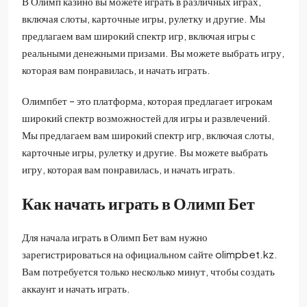
В Олимп казино вы можете играть в различных играх,
включая слоты, карточные игры, рулетку и другие. Мы
предлагаем вам широкий спектр игр, включая игры с
реальными денежными призами. Вы можете выбрать игру,
которая вам понравилась, и начать играть.
Олимпбет – это платформа, которая предлагает игрокам
широкий спектр возможностей для игры и развлечений.
Мы предлагаем вам широкий спектр игр, включая слоты,
карточные игры, рулетку и другие. Вы можете выбрать
игру, которая вам понравилась, и начать играть.
Как начать играть в Олимп Бет
Для начала играть в Олимп Бет вам нужно
зарегистрироваться на официальном сайте olimpbet.kz.
Вам потребуется только несколько минут, чтобы создать
аккаунт и начать играть.