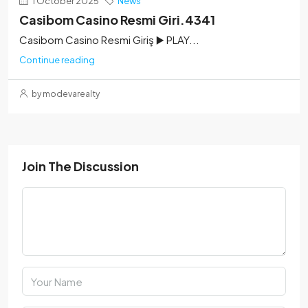
1 October 2025
News
Casibom Casino Resmi Giri.4341
Casibom Casino Resmi Giriş ▶️ PLAY...
Continue reading
by modevarealty
Join The Discussion