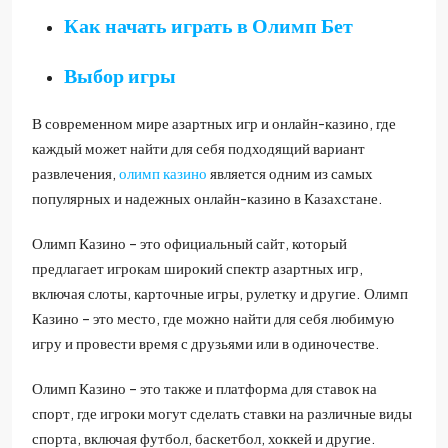
Как начать играть в Олимп Бет
Выбор игры
В современном мире азартных игр и онлайн-казино, где
каждый может найти для себя подходящий вариант
развлечения,
олимп казино
является одним из самых
популярных и надежных онлайн-казино в Казахстане.
Олимп Казино – это официальный сайт, который
предлагает игрокам широкий спектр азартных игр,
включая слоты, карточные игры, рулетку и другие. Олимп
Казино – это место, где можно найти для себя любимую
игру и провести время с друзьями или в одиночестве.
Олимп Казино – это также и платформа для ставок на
спорт, где игроки могут сделать ставки на различные виды
спорта, включая футбол, баскетбол, хоккей и другие.