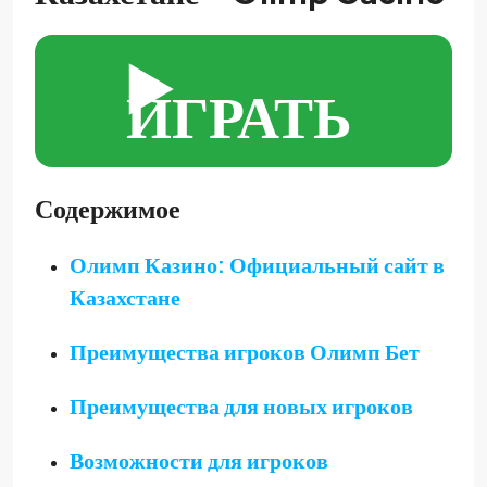
▶️
ИГРАТЬ
Содержимое
Олимп Казино: Официальный сайт в
Казахстане
Преимущества игроков Олимп Бет
Преимущества для новых игроков
Возможности для игроков