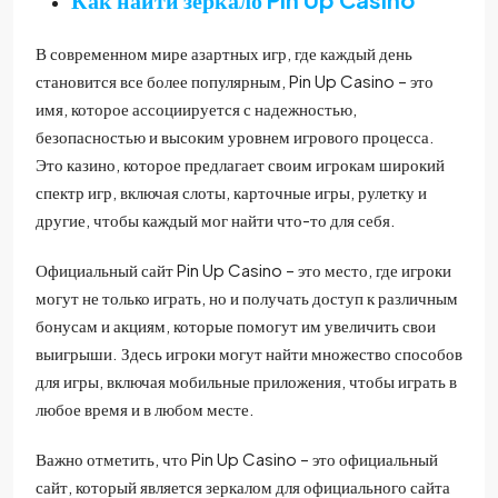
В современном мире азартных игр, где каждый день
становится все более популярным, Pin Up Casino – это
имя, которое ассоциируется с надежностью,
безопасностью и высоким уровнем игрового процесса.
Это казино, которое предлагает своим игрокам широкий
спектр игр, включая слоты, карточные игры, рулетку и
другие, чтобы каждый мог найти что-то для себя.
Официальный сайт Pin Up Casino – это место, где игроки
могут не только играть, но и получать доступ к различным
бонусам и акциям, которые помогут им увеличить свои
выигрыши. Здесь игроки могут найти множество способов
для игры, включая мобильные приложения, чтобы играть в
любое время и в любом месте.
Важно отметить, что Pin Up Casino – это официальный
сайт, который является зеркалом для официального сайта