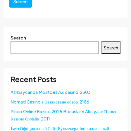
Submit
Search
Search
Recent Posts
Azrbaycanda Mostbet AZ casino.2303
Nomad Casino в Казахстане обзор.2186
Pinco Online Kazino 2025 Bonuslar v Aksiyalar Пинко
Казино Онлайн.2011
1win Официальный Сайт Букмекера 1вин идеальный