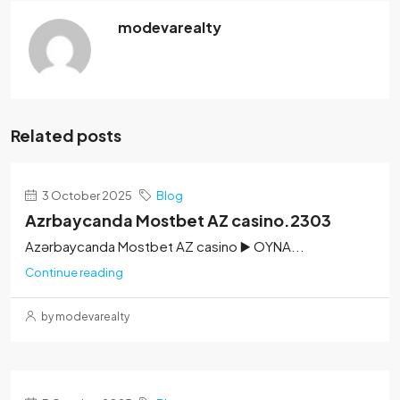
modevarealty
Related posts
3 October 2025
Blog
Azrbaycanda Mostbet AZ casino.2303
Azərbaycanda Mostbet AZ casino ▶️ OYNA...
Continue reading
by modevarealty