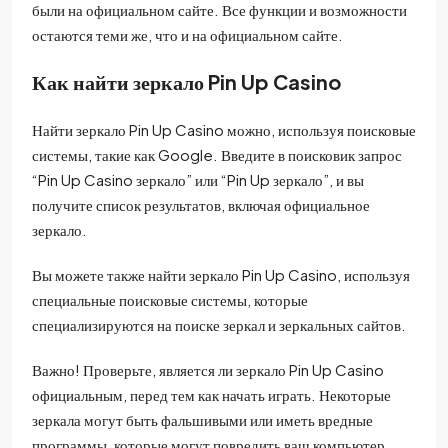
были на официальном сайте. Все функции и возможности
остаются теми же, что и на официальном сайте.
Как найти зеркало Pin Up Casino
Найти зеркало Pin Up Casino можно, используя поисковые
системы, такие как Google. Введите в поисковик запрос
“Pin Up Casino зеркало” или “Pin Up зеркало”, и вы
получите список результатов, включая официальное
зеркало.
Вы можете также найти зеркало Pin Up Casino, используя
специальные поисковые системы, которые
специализируются на поиске зеркал и зеркальных сайтов.
Важно! Проверьте, является ли зеркало Pin Up Casino
официальным, перед тем как начать играть. Некоторые
зеркала могут быть фальшивыми или иметь вредные
программы, которые могут повредить ваш компьютер.