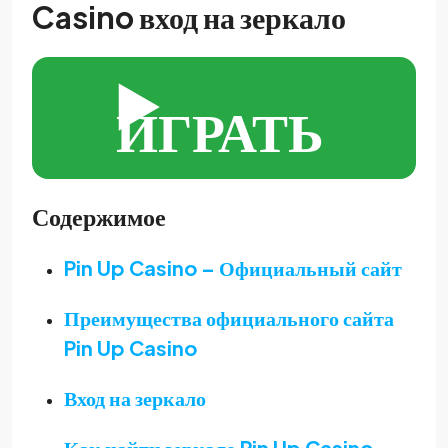
Casino вход на зеркало
▶️
ИГРАТЬ
Содержимое
Pin Up Casino – Официальный сайт
Преимущества официального сайта
Pin Up Casino
Вход на зеркало
Как найти зеркало Pin Up Casino