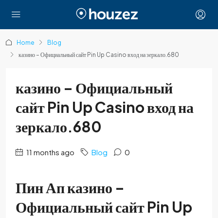
Home
Blog
казино – Официальный сайт Pin Up Casino вход на зеркало.680
казино – Официальный
сайт Pin Up Casino вход на
зеркало.680
11 months ago
Blog
0
Пин Ап казино –
Официальный сайт Pin Up