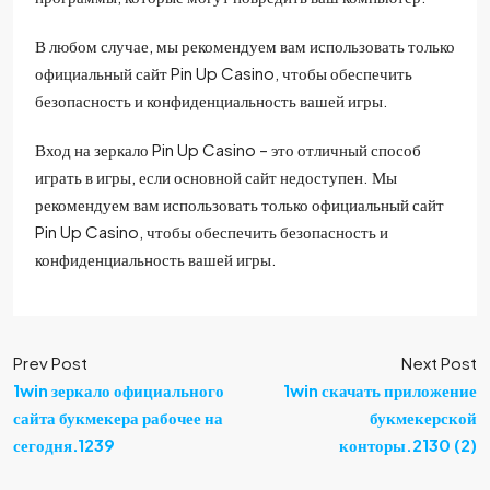
В любом случае, мы рекомендуем вам использовать только
официальный сайт Pin Up Casino, чтобы обеспечить
безопасность и конфиденциальность вашей игры.
Вход на зеркало Pin Up Casino – это отличный способ
играть в игры, если основной сайт недоступен. Мы
рекомендуем вам использовать только официальный сайт
Pin Up Casino, чтобы обеспечить безопасность и
конфиденциальность вашей игры.
Prev Post
Next Post
1win зеркало официального
1win скачать приложение
сайта букмекера рабочее на
букмекерской
сегодня.1239
конторы.2130 (2)