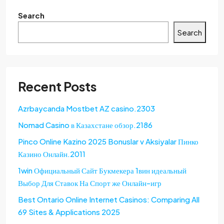
Search
Search
Recent Posts
Azrbaycanda Mostbet AZ casino.2303
Nomad Casino в Казахстане обзор.2186
Pinco Online Kazino 2025 Bonuslar v Aksiyalar Пинко
Казино Онлайн.2011
1win Официальный Сайт Букмекера 1вин идеальный
Выбор Для Ставок На Спорт же Онлайн-игр
Best Ontario Online Internet Casinos: Comparing All
69 Sites & Applications 2025