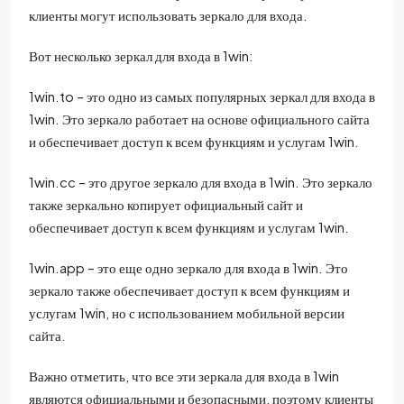
клиенты могут использовать зеркало для входа.
Вот несколько зеркал для входа в 1win:
1win.to – это одно из самых популярных зеркал для входа в
1win. Это зеркало работает на основе официального сайта
и обеспечивает доступ к всем функциям и услугам 1win.
1win.cc – это другое зеркало для входа в 1win. Это зеркало
также зеркально копирует официальный сайт и
обеспечивает доступ к всем функциям и услугам 1win.
1win.app – это еще одно зеркало для входа в 1win. Это
зеркало также обеспечивает доступ к всем функциям и
услугам 1win, но с использованием мобильной версии
сайта.
Важно отметить, что все эти зеркала для входа в 1win
являются официальными и безопасными, поэтому клиенты