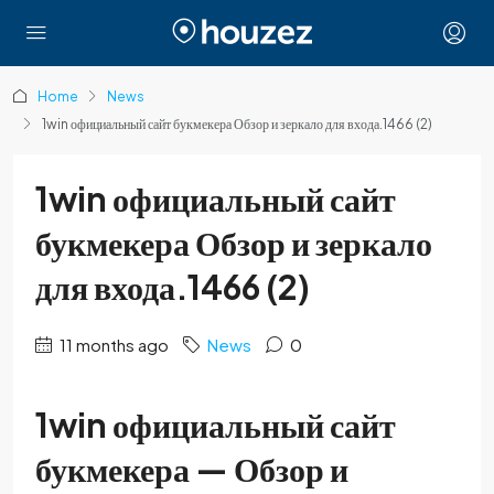
Home
News
1win официальный сайт букмекера Обзор и зеркало для входа.1466 (2)
1win официальный сайт
букмекера Обзор и зеркало
для входа.1466 (2)
11 months ago
News
0
1win официальный сайт
букмекера — Обзор и