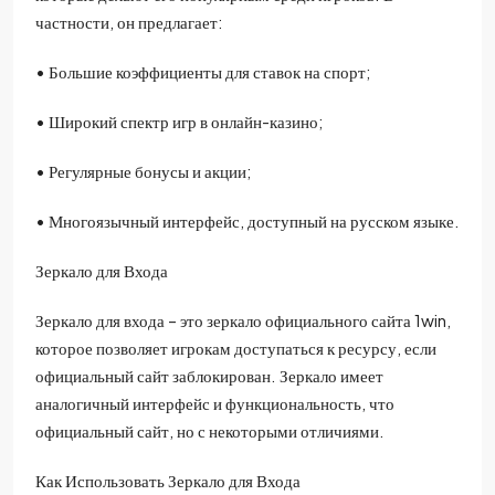
частности, он предлагает:
• Большие коэффициенты для ставок на спорт;
• Широкий спектр игр в онлайн-казино;
• Регулярные бонусы и акции;
• Многоязычный интерфейс, доступный на русском языке.
Зеркало для Входа
Зеркало для входа – это зеркало официального сайта 1win,
которое позволяет игрокам доступаться к ресурсу, если
официальный сайт заблокирован. Зеркало имеет
аналогичный интерфейс и функциональность, что
официальный сайт, но с некоторыми отличиями.
Как Использовать Зеркало для Входа