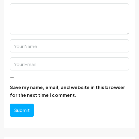
Save my name, email, and website in this browser
for the next time I comment.
Submit