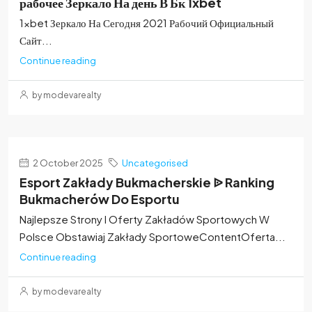
рабочее Зеркало На день В Бк 1xbet
1xbet Зеркало На Сегодня 2021 Рабочий Официальный
Сайт...
Continue reading
by modevarealty
2 October 2025
Uncategorised
Esport Zakłady Bukmacherskie ᐉ Ranking
Bukmacherów Do Esportu
Najlepsze Strony I Oferty Zakładów Sportowych W
Polsce Obstawiaj Zakłady SportoweContentOferta...
Continue reading
by modevarealty