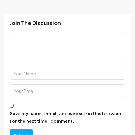
Join The Discussion
Save my name, email, and website in this browser
for the next time I comment.