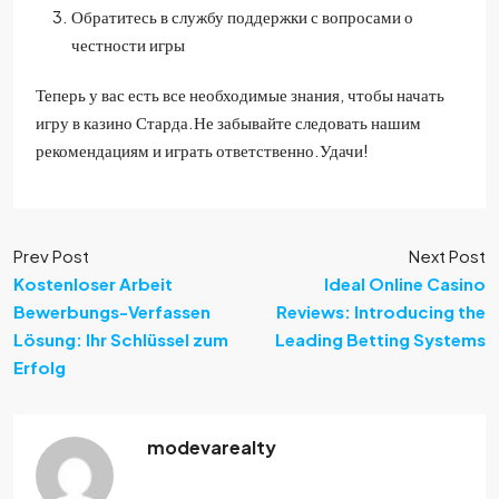
Обратитесь в службу поддержки с вопросами о
честности игры
Теперь у вас есть все необходимые знания, чтобы начать
игру в казино Старда.Не забывайте следовать нашим
рекомендациям и играть ответственно.Удачи!
Prev Post
Next Post
Kostenloser Arbeit
Ideal Online Casino
Bewerbungs-Verfassen
Reviews: Introducing the
Lösung: Ihr Schlüssel zum
Leading Betting Systems
Erfolg
modevarealty