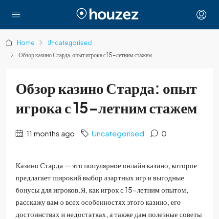
Home
Uncategorised
Обзор казино Старда: опыт игрока с 15-летним стажем
Обзор казино Старда: опыт
игрока с 15-летним стажем
11 months ago
Uncategorised
0
Казино Старда — это популярное онлайн казино, которое
предлагает широкий выбор азартных игр и выгодные
бонусы для игроков.Я, как игрок с 15-летним опытом,
расскажу вам о всех особенностях этого казино, его
достоинствах и недостатках, а также дам полезные советы