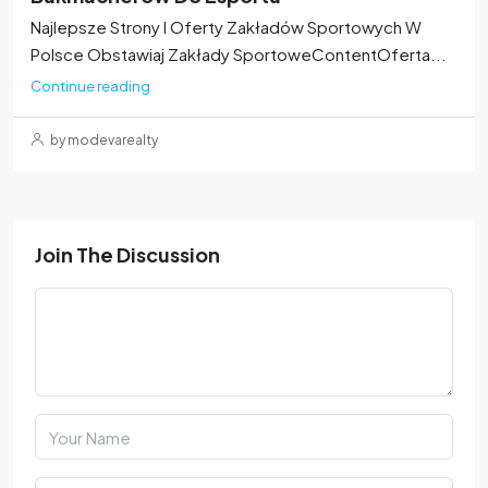
Najlepsze Strony I Oferty Zakładów Sportowych W
Polsce Obstawiaj Zakłady SportoweContentOferta...
Continue reading
by modevarealty
Join The Discussion